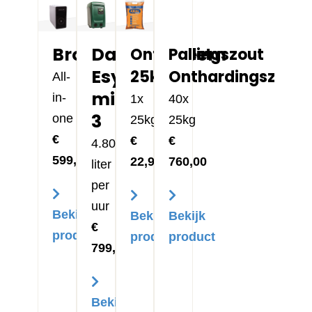
Bronwatersysteem
Dab
Onthardingszout
Pallet
Esybox
25kg
Onthardingszout
All-
mini
in-
1x
40x
3
one
25kg
25kg
€
€
€
4.800
599,00
22,95
760,00
liter
per
uur
Bekijk
Bekijk
Bekijk
€
product
product
product
799,00
Bekijk