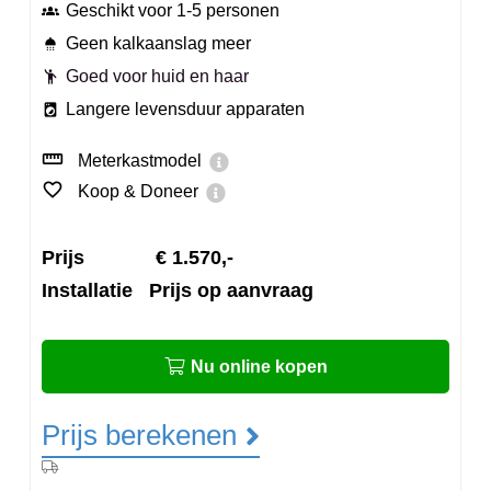
Geschikt voor 1-5 personen
groups_2
Geen kalkaanslag meer
shower
Goed voor huid en haar
emoji_people
Langere levensduur apparaten
local_laundry_service
straighten
Meterkastmodel
favorite_border
Koop & Doneer
Prijs € 1.570,-
Installatie Prijs op aanvraag
Nu online kopen
Prijs berekenen