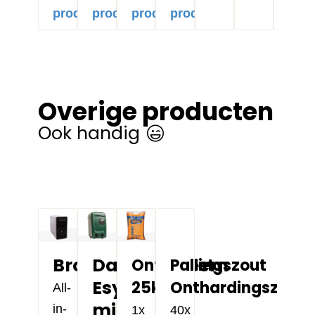
product
product
product
product
prod
Overige producten
Ook handig
Bronwatersysteem
Dab
Onthardingszout
Pallet
Esybox
25kg
Onthardingszout
All-
mini
in-
1x
40x