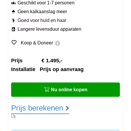
Geschikt voor 1-7 personen
groups_2
Geen kalkaanslag meer
shower
Goed voor huid en haar
emoji_people
Langere levensduur apparaten
local_laundry_service
favorite_border
Koop & Doneer
Prijs € 1.495,-
Installatie Prijs op aanvraag
Nu online kopen
Prijs berekenen