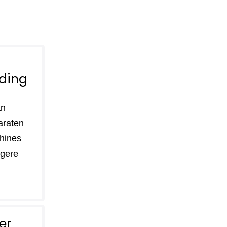
ding
an
araten
hines
lagere
er