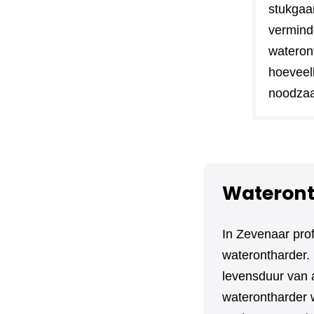
stukgaa
vermind
wateront
hoeveel
noodzaa
Wateront
In Zevenaar pro
waterontharder. 
levensduur van 
waterontharder w