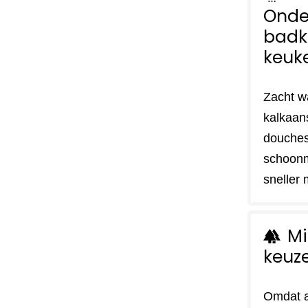
Onde
badk
keuk
Zacht w
kalkaan
douches
schoon
sneller 
Mi
forest
keuz
Omdat a