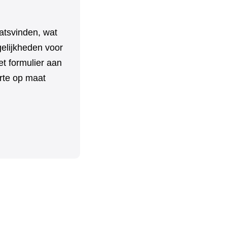
aatsvinden, wat
elijkheden voor
t formulier aan
erte op maat