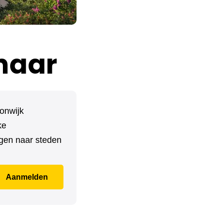
naar
onwijk
ke
ngen naar steden
Aanmelden