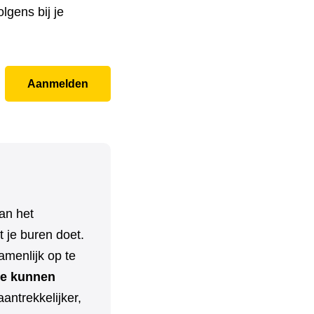
lgens bij je
Aanmelden
an het
 je buren doet.
menlijk op te
e kunnen
aantrekkelijker,