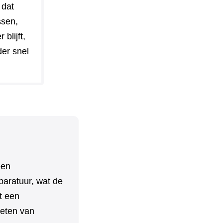
 dat
ssen,
blijft,
der snel
een
paratuur, wat de
t een
ieten van