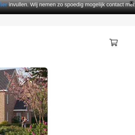
X
ier
invullen. Wij nemen zo spoedig mogelijk contact met
Geen producten in de winkelwagen.