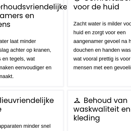
rhoudsvriendelijke
voor de huid
amers en
ens
Zacht water is milder vo
huid en zorgt voor een
ater laat minder
aangenamer gevoel na h
slag achter op kranen,
douchen en handen was
 en tegels, wat
wat vooral prettig is voor
maken eenvoudiger en
mensen met een gevoeli
maakt.
lieuvriendelijke
Behoud van
checkroom
e
waskwaliteit en
kleding
pparaten minder snel