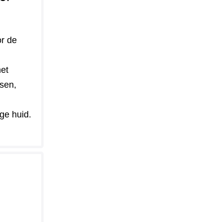
or de
et
sen,
ge huid.