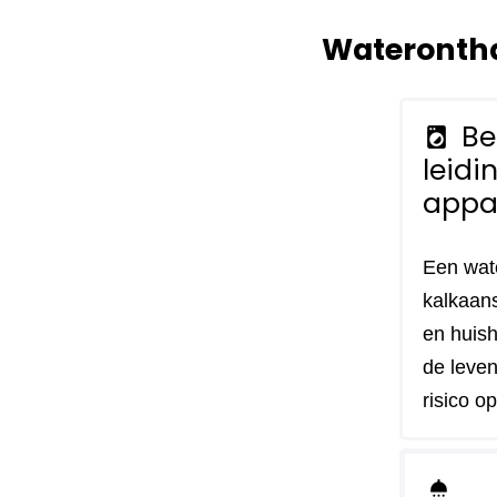
Waterontha
Be
local_laundry_service
leidi
appa
Een wat
kalkaans
en huish
de leven
risico o
shower