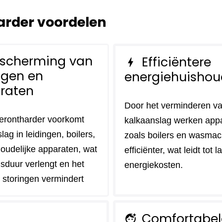
rder voordelen
scherming van
Efficiëntere
bolt
ngen en
energiehuishou
raten
Door het verminderen v
erontharder voorkomt
kalkaanslag werken app
lag in leidingen, boilers,
zoals boilers en wasmac
oudelijke apparaten, wat
efficiënter, wat leidt tot 
sduur verlengt en het
energiekosten.
p storingen vermindert
Comfortabel
face_retouching_natural