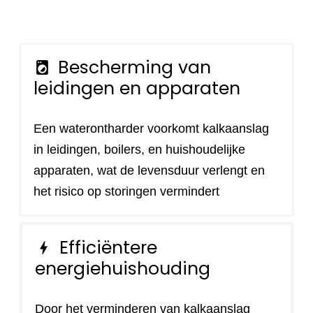
Bescherming van
local_laundry_service
leidingen en apparaten
Een waterontharder voorkomt kalkaanslag
in leidingen, boilers, en huishoudelijke
apparaten, wat de levensduur verlengt en
het risico op storingen vermindert
Efficiëntere
bolt
energiehuishouding
Door het verminderen van kalkaanslag