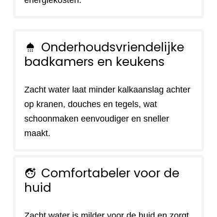
energiekosten.
Onderhoudsvriendelijke
shower
badkamers en keukens
Zacht water laat minder kalkaanslag achter
op kranen, douches en tegels, wat
schoonmaken eenvoudiger en sneller
maakt.
Comfortabeler voor de
face_retouching_natural
huid
Zacht water is milder voor de huid en zorgt