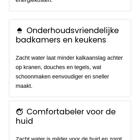
energiekosten.
Onderhoudsvriendelijke
shower
badkamers en keukens
Zacht water laat minder kalkaanslag achter
op kranen, douches en tegels, wat
schoonmaken eenvoudiger en sneller
maakt.
Comfortabeler voor de
face_retouching_natural
huid
Zacht water is milder voor de huid en zorgt