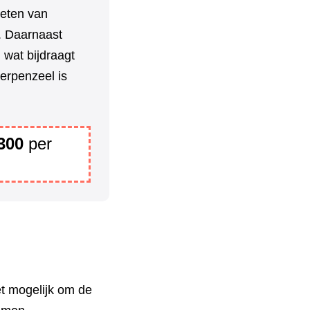
ieten van
n. Daarnaast
 wat bijdraagt
erpenzeel is
300
per
t mogelijk om de