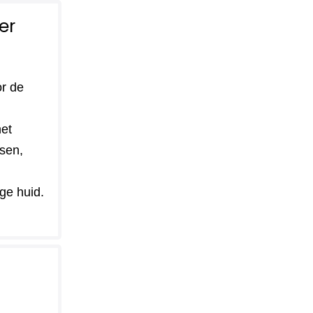
er
or de
et
sen,
ge huid.