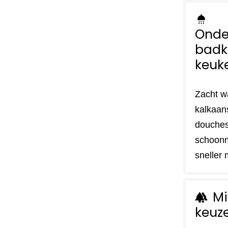
shower
Onde
badk
keuk
Zacht w
kalkaan
douches
schoon
sneller 
Mi
forest
keuz