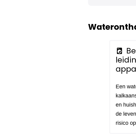
Waterontha
Be
local_laundry_service
leidi
appa
Een wat
kalkaans
en huish
de leven
risico o