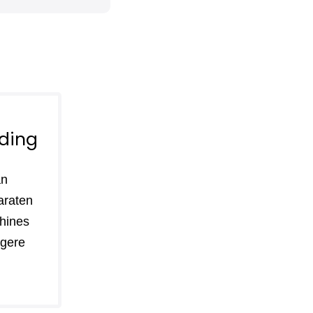
ding
an
araten
hines
lagere