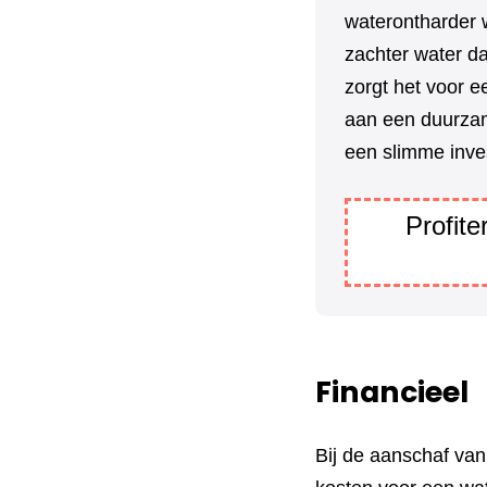
waterontharder w
zachter water da
zorgt het voor e
aan een duurzam
een slimme inve
Profit
Financieel
Bij de aanschaf va