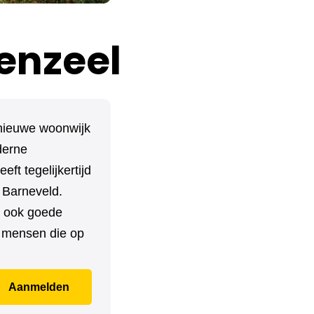
enzeel
 nieuwe woonwijk
derne
ft tegelijkertijd
 Barneveld.
t ook goede
n mensen die op
Aanmelden