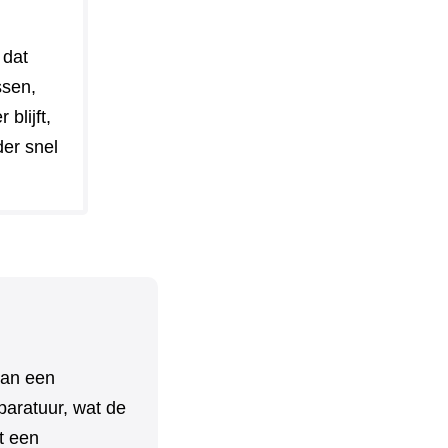
 dat
ssen,
blijft,
der snel
van een
paratuur, wat de
t een