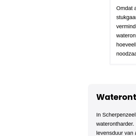
Omdat a
stukgaa
vermind
wateront
hoeveel
noodzaa
Wateront
In Scherpenzeel
waterontharder. 
levensduur van 