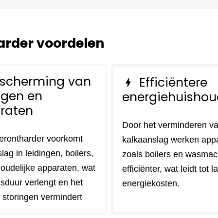
rder voordelen
scherming van
Efficiëntere
bolt
ngen en
energiehuishou
raten
Door het verminderen v
erontharder voorkomt
kalkaanslag werken app
lag in leidingen, boilers,
zoals boilers en wasmac
oudelijke apparaten, wat
efficiënter, wat leidt tot 
sduur verlengt en het
energiekosten.
p storingen vermindert