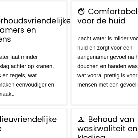
Comfortabel
face_retouching_natural
rhoudsvriendelijke
voor de huid
amers en
ens
Zacht water is milder vo
huid en zorgt voor een
ater laat minder
aangenamer gevoel na h
slag achter op kranen,
douchen en handen was
 en tegels, wat
wat vooral prettig is voor
maken eenvoudiger en
mensen met een gevoeli
maakt.
lieuvriendelijke
Behoud van
checkroom
e
waskwaliteit en
kleding