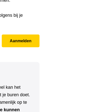
nemen.
lgens bij je
Aanmelden
el kan het
 je buren doet.
menlijk op te
e kunnen