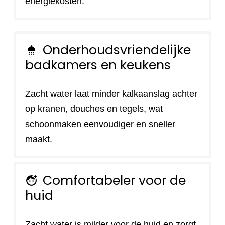
energiekosten.
Onderhoudsvriendelijke
shower
badkamers en keukens
Zacht water laat minder kalkaanslag achter
op kranen, douches en tegels, wat
schoonmaken eenvoudiger en sneller
maakt.
Comfortabeler voor de
face_retouching_natural
huid
Zacht water is milder voor de huid en zorgt