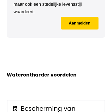
maar ook een stedelijke levensstijl
waardeert.
Aanmelden
Waterontharder voordelen
Bescherming van
local_laundry_service