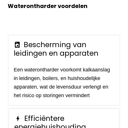
Waterontharder voordelen
Bescherming van
local_laundry_service
leidingen en apparaten
Een waterontharder voorkomt kalkaanslag
in leidingen, boilers, en huishoudelijke
apparaten, wat de levensduur verlengt en
het risico op storingen vermindert
Efficiëntere
bolt
energiehuishouding