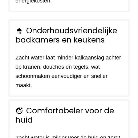
energiekosten.
Onderhoudsvriendelijke
shower
badkamers en keukens
Zacht water laat minder kalkaanslag achter
op kranen, douches en tegels, wat
schoonmaken eenvoudiger en sneller
maakt.
Comfortabeler voor de
face_retouching_natural
huid
Zacht water is milder voor de huid en zorgt