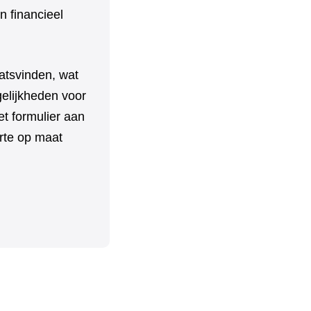
en financieel
aatsvinden, wat
elijkheden voor
t formulier aan
erte op maat