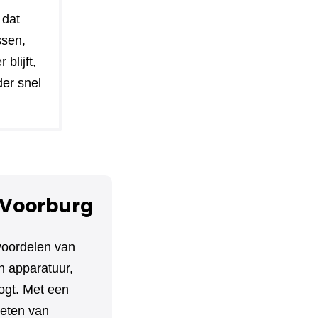
 dat
ssen,
blijft,
der snel
-Voorburg
voordelen van
n apparatuur,
ogt. Met een
ieten van