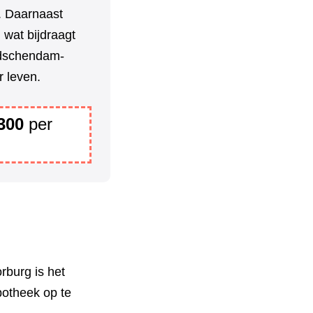
n. Daarnaast
 wat bijdraagt
idschendam-
r leven.
300
per
burg is het
potheek op te