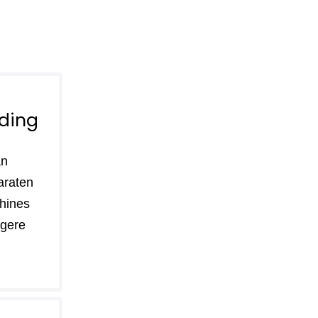
ding
an
araten
hines
lagere