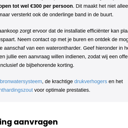
open tot wel €300 per persoon
. Dit maakt het niet alle
 maar versterkt ook de onderlinge band in de buurt.
aankoop zorgt ervoor dat de installatie efficiënter kan pl
bespaart. Neem contact op met je buren en ontdek de mog
e aanschaf van een waterontharder. Geef hieronder in he
n jullie een aanvraag willen indienen, zodat wij een off
clusief de bijbehorende korting.
bronwatersysteem
, de krachtige
drukverhogers
en het
nthardingszout
voor optimale prestaties.
ing aanvragen