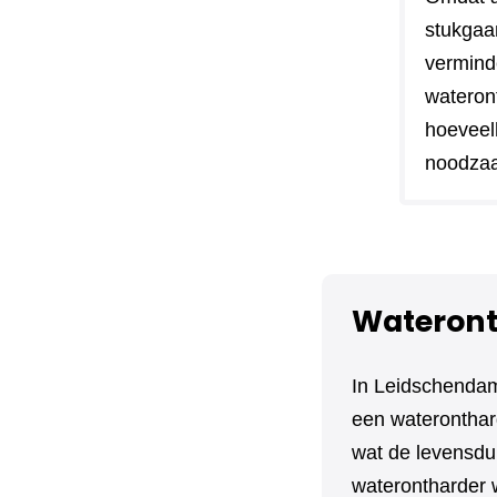
stukgaa
vermind
wateront
hoeveel
noodzaa
Wateront
In Leidschendam
een wateronthard
wat de levensdu
waterontharder w