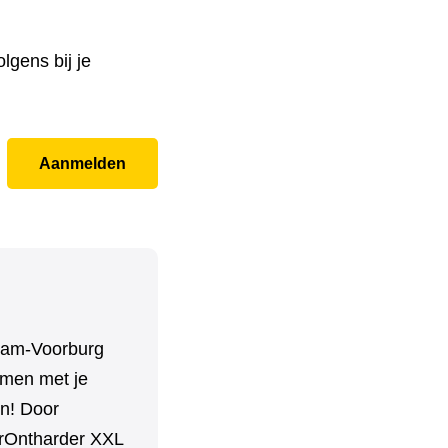
lgens bij je
Aanmelden
dam-Voorburg
amen met je
n! Door
terOntharder XXL