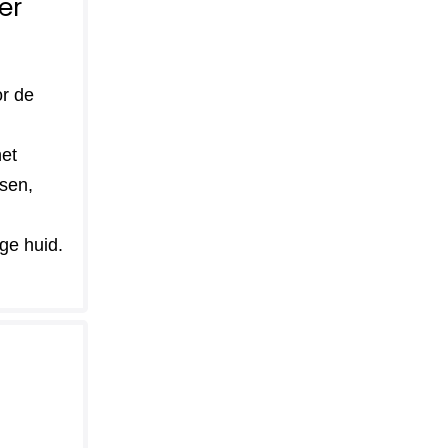
er
or de
et
sen,
ge huid.