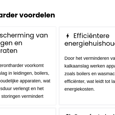
rder voordelen
scherming van
Efficiëntere
bolt
ngen en
energiehuishou
raten
Door het verminderen v
erontharder voorkomt
kalkaanslag werken app
lag in leidingen, boilers,
zoals boilers en wasmac
oudelijke apparaten, wat
efficiënter, wat leidt tot 
sduur verlengt en het
energiekosten.
p storingen vermindert