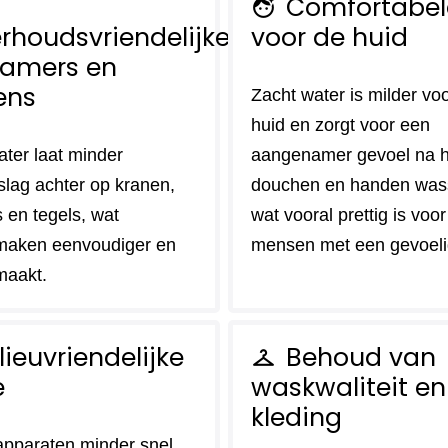
Comfortabel
face_retouching_natural
rhoudsvriendelijke
voor de huid
amers en
ens
Zacht water is milder vo
huid en zorgt voor een
ater laat minder
aangenamer gevoel na h
slag achter op kranen,
douchen en handen was
 en tegels, wat
wat vooral prettig is voor
maken eenvoudiger en
mensen met een gevoeli
maakt.
lieuvriendelijke
Behoud van
checkroom
e
waskwaliteit en
kleding
pparaten minder snel