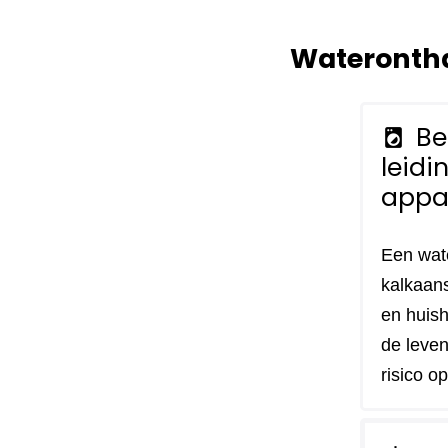
Waterontha
Be
local_laundry_service
leidi
appa
Een wat
kalkaans
en huish
de leven
risico o