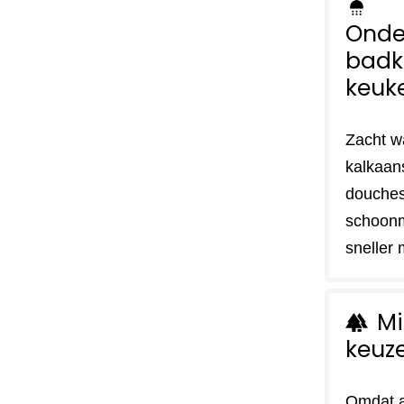
shower
Onde
badk
keuk
Zacht w
kalkaan
douches
schoon
sneller 
Mi
forest
keuz
Omdat a