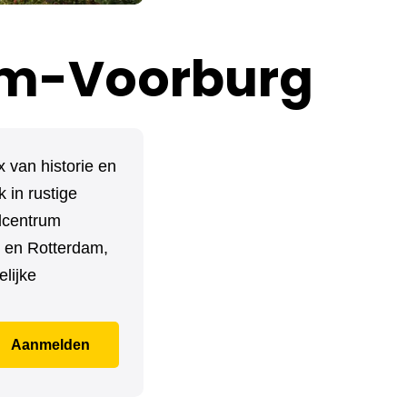
am-Voorburg
van historie en
in rustige
elcentrum
g en Rotterdam,
lijke
Aanmelden