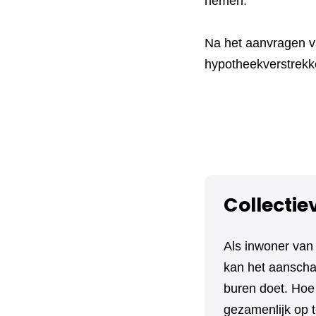
nemen.
Na het aanvragen va
hypotheekverstrekke
Collectie
Als inwoner va
kan het aanschaf
buren doet. Ho
gezamenlijk op t