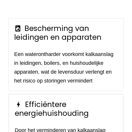
Bescherming van
local_laundry_service
leidingen en apparaten
Een waterontharder voorkomt kalkaanslag
in leidingen, boilers, en huishoudelijke
apparaten, wat de levensduur verlengt en
het risico op storingen vermindert
Efficiëntere
bolt
energiehuishouding
Door het verminderen van kalkaanslag