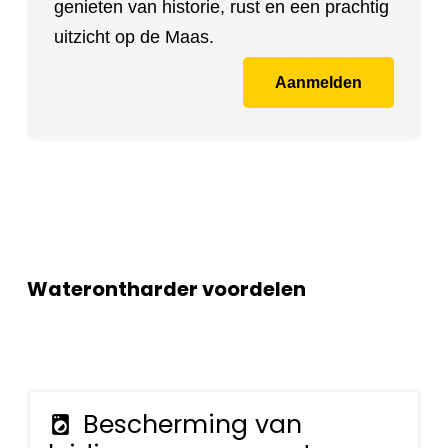
genieten van historie, rust en een prachtig
uitzicht op de Maas.
Aanmelden
Waterontharder voordelen
Bescherming van
local_laundry_service