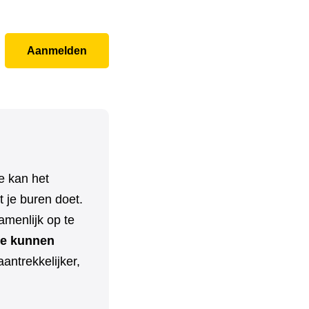
Aanmelden
e kan het
 je buren doet.
menlijk op te
e kunnen
aantrekkelijker,