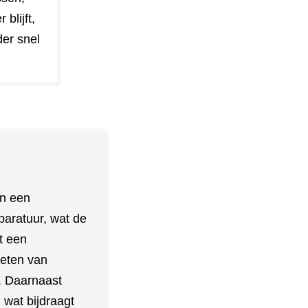
blijft,
der snel
an een
paratuur, wat de
t een
ieten van
n. Daarnaast
 wat bijdraagt