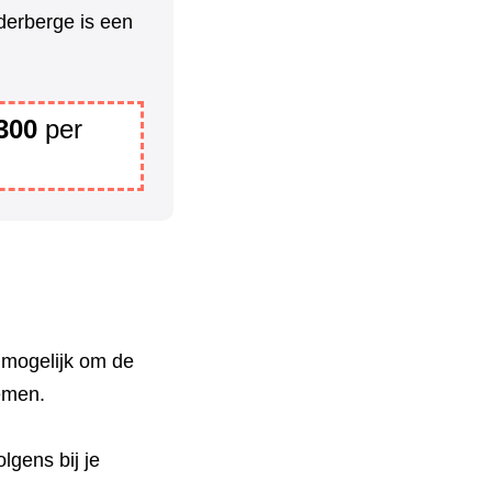
derberge is een
300
per
 mogelijk om de
nemen.
lgens bij je