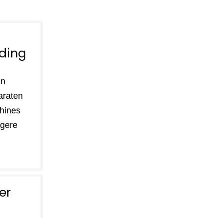
ding
an
araten
hines
lagere
er