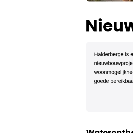
Nieuw
Halderberge is 
nieuwbouwprojec
woonmogelijkhe
goede bereikbaa
Waterontha