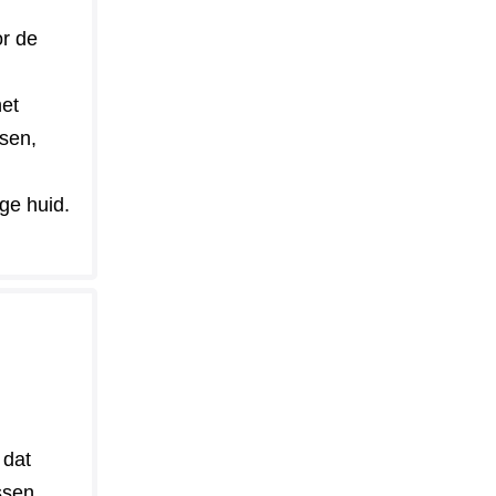
or de
et
sen,
ge huid.
 dat
ssen,