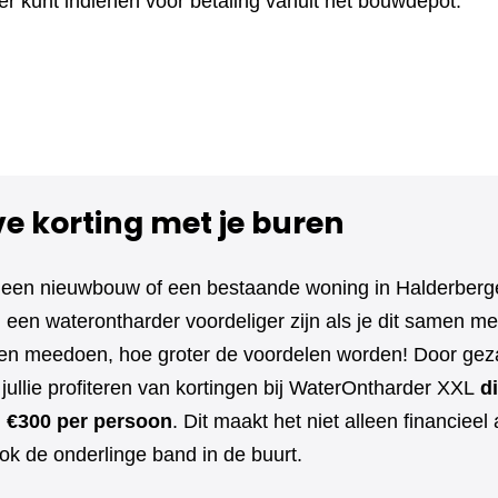
r kunt indienen voor betaling vanuit het bouwdepot.
ve korting met je buren
 een nieuwbouw of een bestaande woning in Halderberg
een waterontharder voordeliger zijn als je dit samen met
 meedoen, hoe groter de voordelen worden! Door geza
jullie profiteren van kortingen bij WaterOntharder XXL
di
l €300 per persoon
. Dit maakt het niet alleen financieel 
ok de onderlinge band in de buurt.