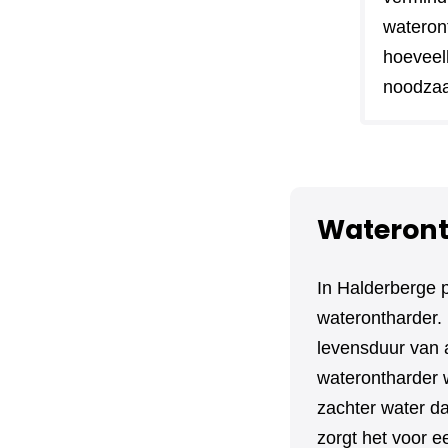
wateront
hoeveel
noodzaa
Wateront
In Halderberge 
waterontharder. 
levensduur van 
waterontharder w
zachter water da
zorgt het voor e