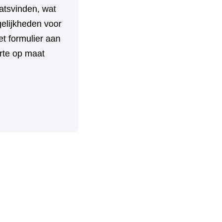
aatsvinden, wat
elijkheden voor
t formulier aan
erte op maat