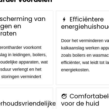
scherming van
Efficiëntere
bolt
ngen en
energiehuishou
raten
Door het verminderen v
erontharder voorkomt
kalkaanslag werken app
lag in leidingen, boilers,
zoals boilers en wasmac
oudelijke apparaten, wat
efficiënter, wat leidt tot 
sduur verlengt en het
energiekosten.
p storingen vermindert
Comfortabel
face_retouching_natural
rhoudsvriendelijke
voor de huid