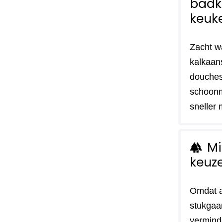
badk
keuk
Zacht w
kalkaan
douches
schoon
sneller 
Mi
forest
keuz
Omdat a
stukgaa
vermind