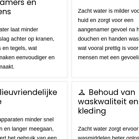
amers en
ens
Zacht water is milder vo
huid en zorgt voor een
ater laat minder
aangenamer gevoel na h
slag achter op kranen,
douchen en handen was
 en tegels, wat
wat vooral prettig is voor
maken eenvoudiger en
mensen met een gevoeli
maakt.
lieuvriendelijke
Behoud van
checkroom
e
waskwaliteit en
kleding
pparaten minder snel
n en langer meegaan,
Zacht water zorgt ervoor
ert het gebruik van een
wasmiddelen beter oplo