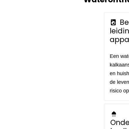
Be
local_laundry_service
leidi
appa
Een wat
kalkaans
en huish
de leven
risico o
shower
Onde