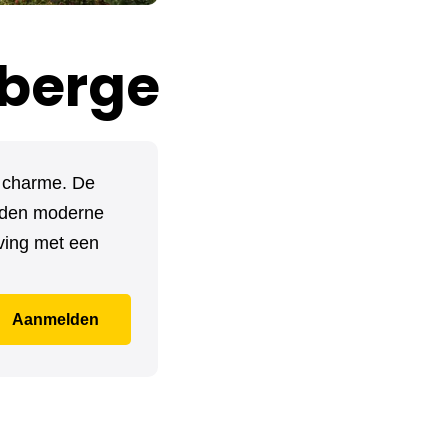
berge
e charme. De
ieden moderne
ving met een
Aanmelden