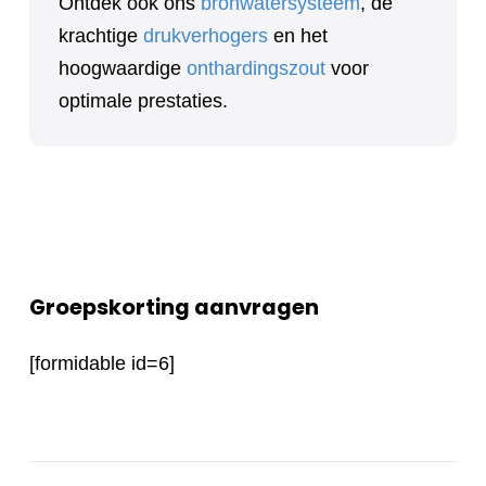
Ontdek ook ons
bronwatersysteem
, de
krachtige
drukverhogers
en het
hoogwaardige
onthardingszout
voor
optimale prestaties.
Groepskorting aanvragen
[formidable id=6]