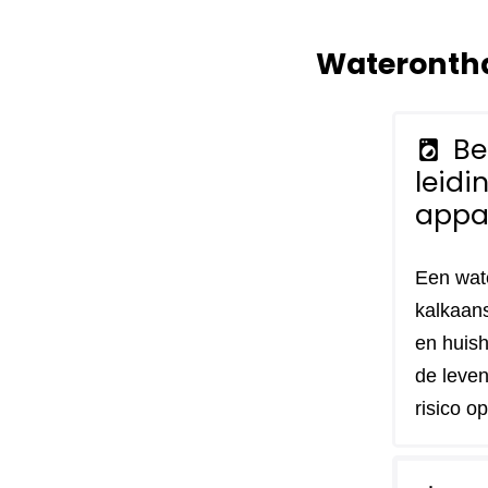
Waterontha
Be
local_laundry_service
leidi
appa
Een wat
kalkaans
en huish
de leven
risico o