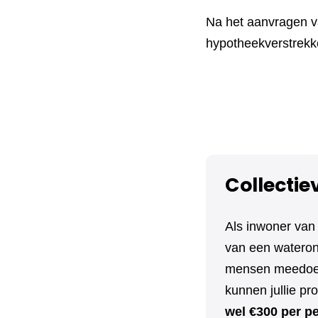
Na het aanvragen va
hypotheekverstrekke
Collectie
Als inwoner van
van een wateront
mensen meedoen,
kunnen jullie pr
wel €300 per p