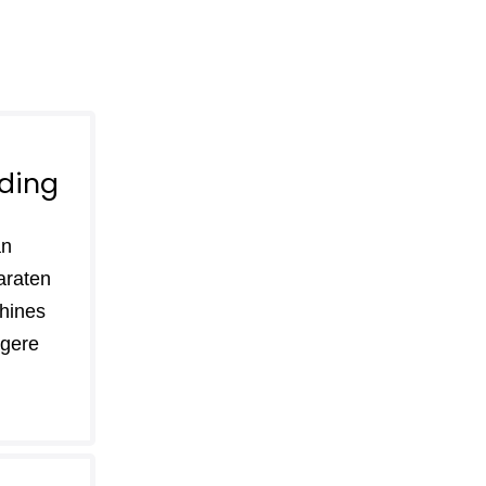
ding
an
araten
hines
lagere