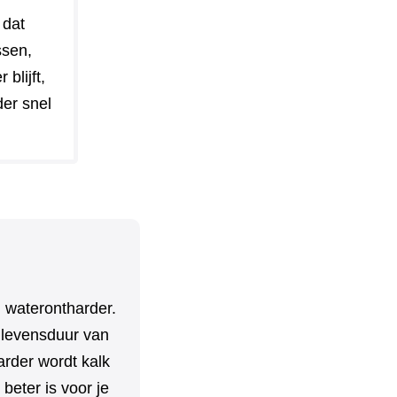
 dat
ssen,
blijft,
der snel
 waterontharder.
e levensduur van
rder wordt kalk
beter is voor je