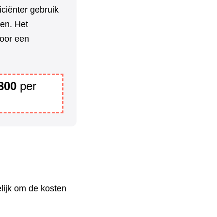
iciënter gebruik
en. Het
voor een
300
per
lijk om de kosten