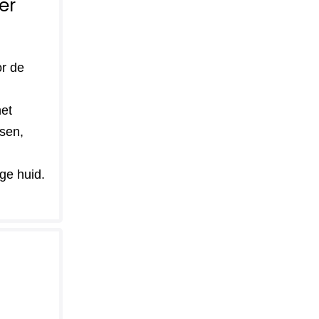
er
or de
et
sen,
ge huid.