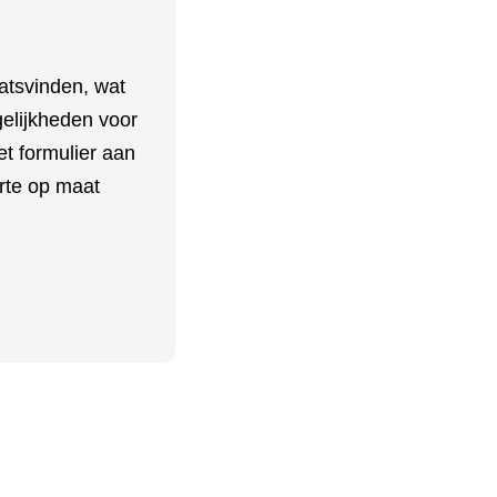
aatsvinden, wat
elijkheden voor
t formulier aan
erte op maat