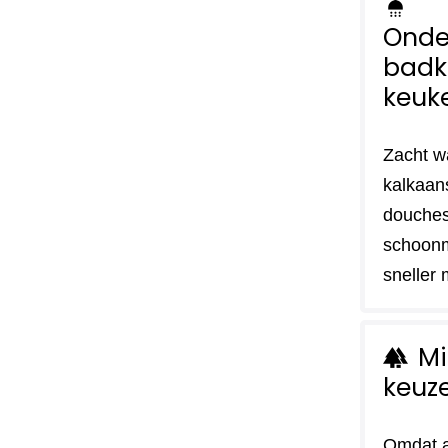
shower
Onde
badk
keuk
Zacht w
kalkaan
douches
schoon
sneller 
Mi
forest
keuz
Omdat a