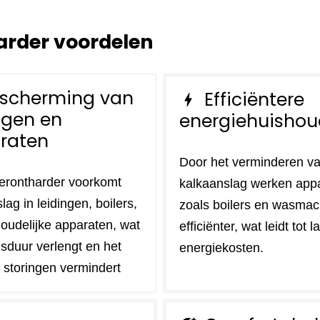
rder voordelen
scherming van
Efficiëntere
bolt
ngen en
energiehuishou
raten
Door het verminderen v
erontharder voorkomt
kalkaanslag werken app
lag in leidingen, boilers,
zoals boilers en wasmac
oudelijke apparaten, wat
efficiënter, wat leidt tot 
sduur verlengt en het
energiekosten.
p storingen vermindert