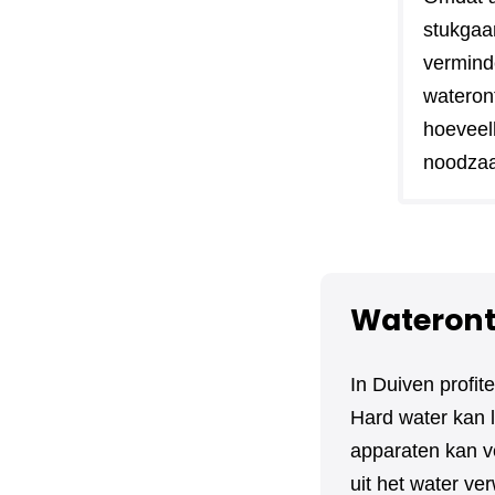
stukgaa
vermind
wateront
hoeveel
noodzaa
Wateront
In Duiven profi
Hard water kan l
apparaten kan v
uit het water ve