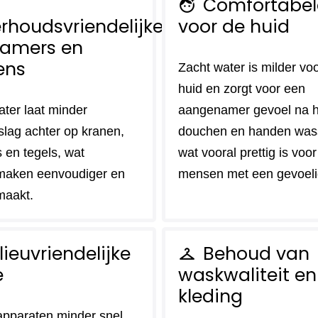
Comfortabel
face_retouching_natural
rhoudsvriendelijke
voor de huid
amers en
ens
Zacht water is milder vo
huid en zorgt voor een
ater laat minder
aangenamer gevoel na h
slag achter op kranen,
douchen en handen was
 en tegels, wat
wat vooral prettig is voor
maken eenvoudiger en
mensen met een gevoeli
maakt.
lieuvriendelijke
Behoud van
checkroom
e
waskwaliteit en
kleding
pparaten minder snel