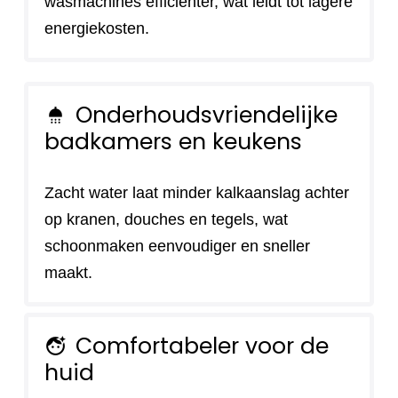
wasmachines efficiënter, wat leidt tot lagere
energiekosten.
Onderhoudsvriendelijke
shower
badkamers en keukens
Zacht water laat minder kalkaanslag achter
op kranen, douches en tegels, wat
schoonmaken eenvoudiger en sneller
maakt.
Comfortabeler voor de
face_retouching_natural
huid