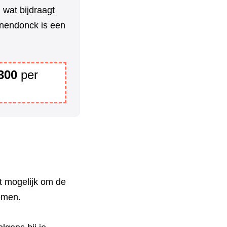
 wat bijdraagt
anendonck is een
300
per
t mogelijk om de
nemen.