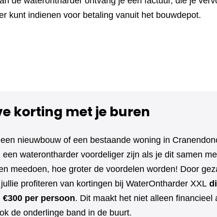
n de waterontharder ontvang je een factuur, die je vervo
r kunt indienen voor betaling vanuit het bouwdepot.
ve korting met je buren
 een nieuwbouw of een bestaande woning in Cranendon
een waterontharder voordeliger zijn als je dit samen met
 meedoen, hoe groter de voordelen worden! Door geza
jullie profiteren van kortingen bij WaterOntharder XXL
di
l €300 per persoon
. Dit maakt het niet alleen financieel 
ok de onderlinge band in de buurt.