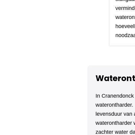
vermind
wateront
hoeveel
noodzaa
Wateront
In Cranendonck 
waterontharder. 
levensduur van 
waterontharder w
zachter water da