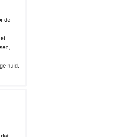
or de
et
sen,
ge huid.
 dat