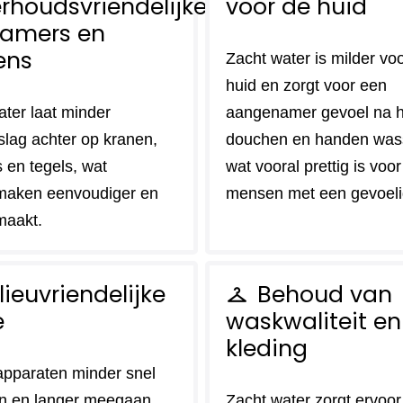
rhoudsvriendelijke
voor de huid
amers en
ens
Zacht water is milder vo
huid en zorgt voor een
ater laat minder
aangenamer gevoel na h
slag achter op kranen,
douchen en handen was
 en tegels, wat
wat vooral prettig is voor
maken eenvoudiger en
mensen met een gevoeli
maakt.
lieuvriendelijke
Behoud van
checkroom
e
waskwaliteit en
kleding
pparaten minder snel
n en langer meegaan,
Zacht water zorgt ervoor