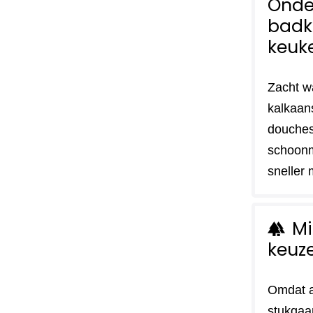
Onde
badk
keuk
Zacht w
kalkaan
douches
schoon
sneller 
Mi
forest
keuz
Omdat a
stukgaa