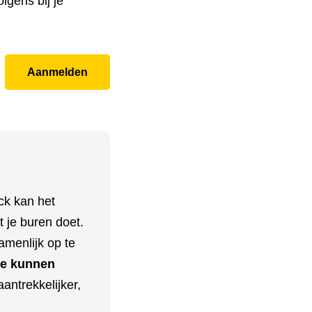
lgens bij je
Aanmelden
ck kan het
 je buren doet.
menlijk op te
e kunnen
aantrekkelijker,