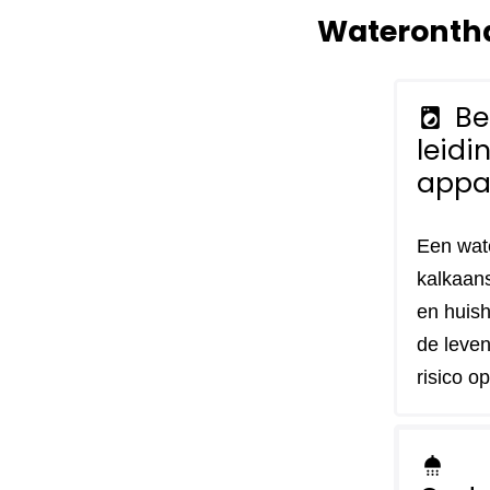
Waterontha
Be
local_laundry_service
leidi
appa
Een wat
kalkaans
en huish
de leven
risico o
shower