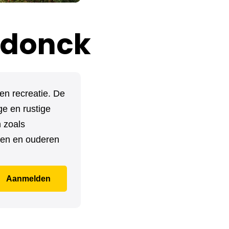
ndonck
en recreatie. De
e en rustige
 zoals
nen en ouderen
Aanmelden