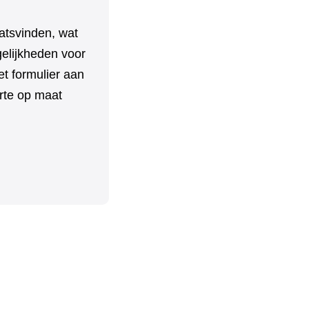
aatsvinden, wat
elijkheden voor
t formulier aan
erte op maat