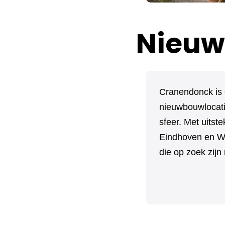
Nieuw
Cranendonck is 
nieuwbouwlocati
sfeer. Met uits
Eindhoven en We
die op zoek zijn 