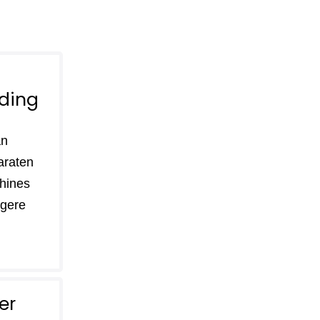
ding
an
araten
hines
lagere
er