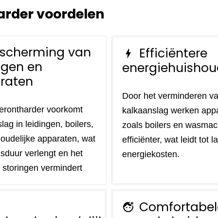
rder voordelen
scherming van
Efficiëntere
bolt
ngen en
energiehuishou
raten
Door het verminderen v
erontharder voorkomt
kalkaanslag werken app
lag in leidingen, boilers,
zoals boilers en wasmac
oudelijke apparaten, wat
efficiënter, wat leidt tot 
sduur verlengt en het
energiekosten.
p storingen vermindert
Comfortabel
face_retouching_natural