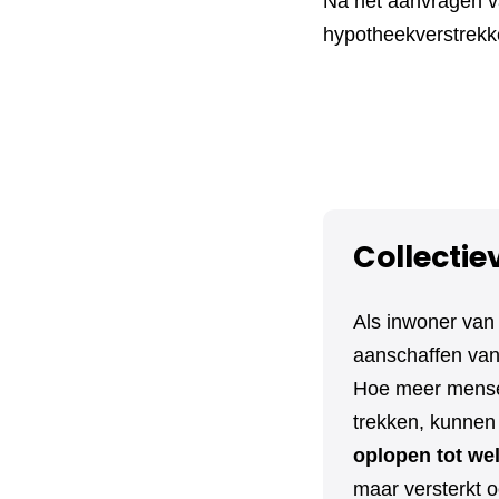
Na het aanvragen va
hypotheekverstrekke
Collectie
Als inwoner van
aanschaffen van 
Hoe meer mensen
trekken, kunnen 
oplopen tot we
maar versterkt o