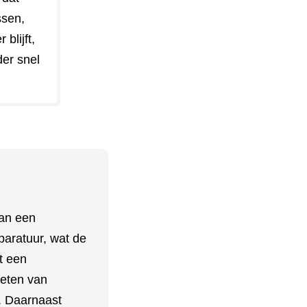
ssen,
blijft,
der snel
van een
paratuur, wat de
t een
ieten van
n. Daarnaast