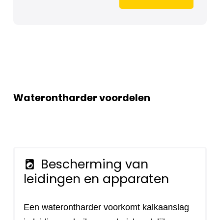
Waterontharder voordelen
Bescherming van
local_laundry_service
leidingen en apparaten
Een waterontharder voorkomt kalkaanslag