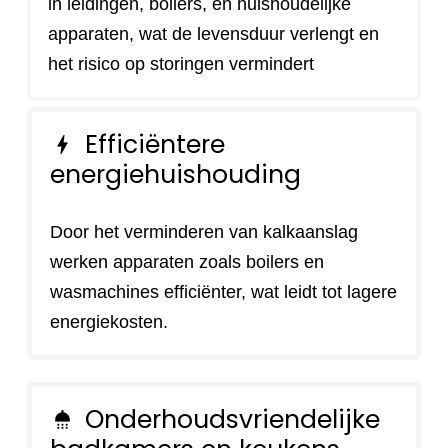
in leidingen, boilers, en huishoudelijke
apparaten, wat de levensduur verlengt en
het risico op storingen vermindert
Efficiëntere
bolt
energiehuishouding
Door het verminderen van kalkaanslag
werken apparaten zoals boilers en
wasmachines efficiënter, wat leidt tot lagere
energiekosten.
Onderhoudsvriendelijke
shower