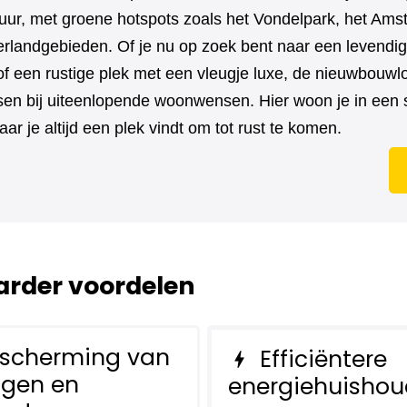
uur, met groene hotspots zoals het Vondelpark, het Ams
rlandgebieden. Of je nu op zoek bent naar een levendi
f een rustige plek met een vleugje luxe, de nieuwbouwlo
n bij uiteenlopende woonwensen. Hier woon je in een s
aar je altijd een plek vindt om tot rust te komen.
rder voordelen
scherming van
Efficiëntere
bolt
ngen en
energiehuishou