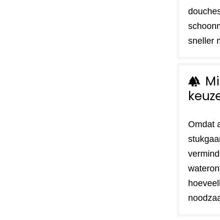
douches
schoon
sneller 
Mi
forest
keuz
Omdat a
stukgaa
vermind
wateront
hoeveel
noodzaa