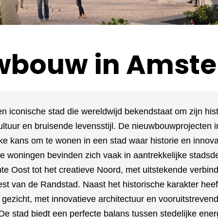
wbouw in Amst
 iconische stad die wereldwijd bekendstaat om zijn his
cultuur en bruisende levensstijl. De nieuwbouwprojecten
ke kans om te wonen in een stad waar historie en innov
woningen bevinden zich vaak in aantrekkelijke stadsde
e Oost tot het creatieve Noord, met uitstekende verbin
est van de Randstad. Naast het historische karakter he
gezicht, met innovatieve architectuur en vooruitstreve
De stad biedt een perfecte balans tussen stedelijke ener