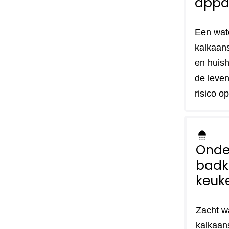
appa
Een wat
kalkaans
en huish
de leven
risico o
shower
Onde
badk
keuk
Zacht w
kalkaan