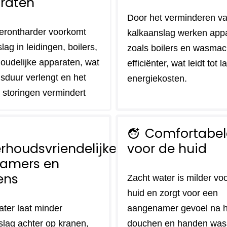
raten
Door het verminderen v
erontharder voorkomt
kalkaanslag werken app
lag in leidingen, boilers,
zoals boilers en wasmac
oudelijke apparaten, wat
efficiënter, wat leidt tot 
sduur verlengt en het
energiekosten.
p storingen vermindert
Comfortabel
face_retouching_natural
rhoudsvriendelijke
voor de huid
amers en
ens
Zacht water is milder vo
huid en zorgt voor een
ater laat minder
aangenamer gevoel na h
slag achter op kranen,
douchen en handen was