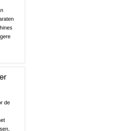
an
araten
hines
lagere
er
or de
et
sen,