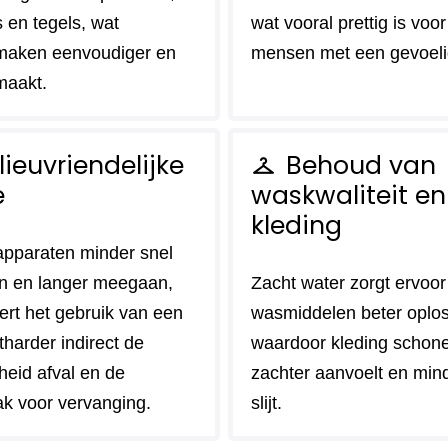
 en tegels, wat
wat vooral prettig is voor
maken eenvoudiger en
mensen met een gevoeli
maakt.
lieuvriendelijke
Behoud van
checkroom
e
waskwaliteit en
kleding
pparaten minder snel
n en langer meegaan,
Zacht water zorgt ervoor
ert het gebruik van een
wasmiddelen beter oplo
harder indirect de
waardoor kleding schoner 
heid afval en de
zachter aanvoelt en min
k voor vervanging.
slijt.