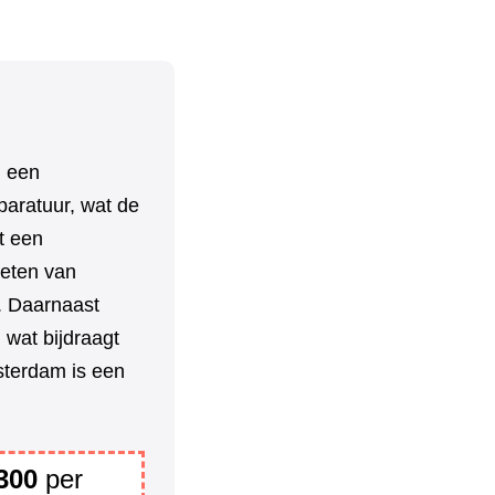
n een
paratuur, wat de
t een
ieten van
n. Daarnaast
 wat bijdraagt
sterdam is een
300
per