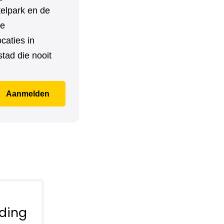
telpark en de
ge
caties in
tad die nooit
Aanmelden
ding