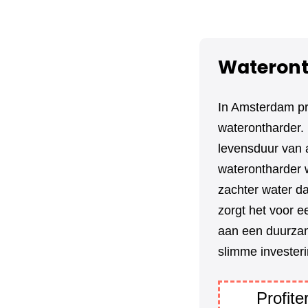
Wateront
In Amsterdam pr
waterontharder. 
levensduur van 
waterontharder w
zachter water da
zorgt het voor e
aan een duurzam
slimme investeri
Profit