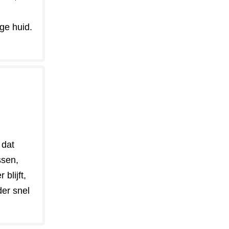
ge huid.
 dat
ssen,
blijft,
der snel