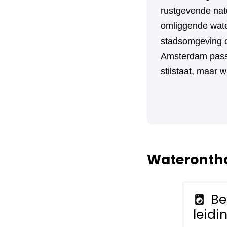
rustgevende nat
omliggende wate
stadsomgeving o
Amsterdam passe
stilstaat, maar w
Waterontha
Be
local_laundry_service
leidi