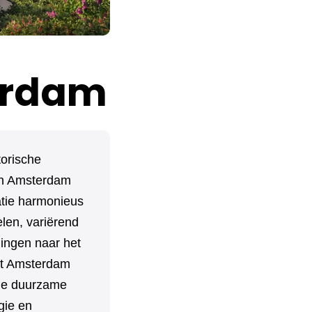
erdam
torische
 in Amsterdam
atie harmonieus
len, variërend
dingen naar het
eft Amsterdam
nde duurzame
gie en