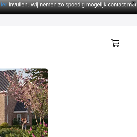
X
ier
invullen. Wij nemen zo spoedig mogelijk contact met
Geen producten in de winkelwagen.