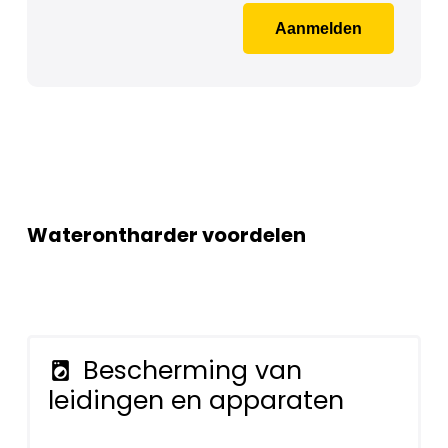
Aanmelden
Waterontharder voordelen
Bescherming van
local_laundry_service
leidingen en apparaten