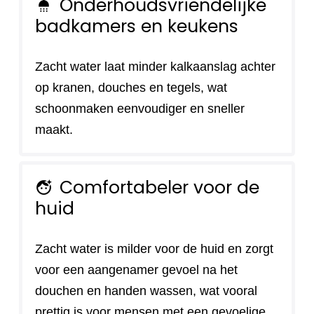
Onderhoudsvriendelijke
shower
badkamers en keukens
Zacht water laat minder kalkaanslag achter
op kranen, douches en tegels, wat
schoonmaken eenvoudiger en sneller
maakt.
Comfortabeler voor de
face_retouching_natural
huid
Zacht water is milder voor de huid en zorgt
voor een aangenamer gevoel na het
douchen en handen wassen, wat vooral
prettig is voor mensen met een gevoelige